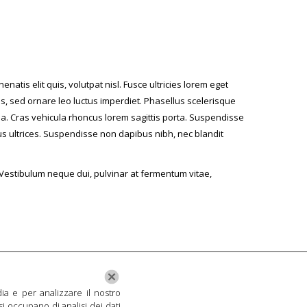
natis elit quis, volutpat nisl. Fusce ultricies lorem eget
llus, sed ornare leo luctus imperdiet. Phasellus scelerisque
assa. Cras vehicula rhoncus lorem sagittis porta. Suspendisse
bus ultrices. Suspendisse non dapibus nibh, nec blandit
. Vestibulum neque dui, pulvinar at fermentum vitae,
ia e per analizzare il nostro
si occupano di analisi dei dati