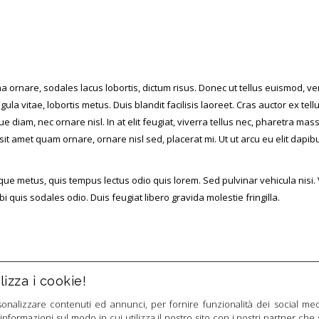
na ornare, sodales lacus lobortis, dictum risus. Donec ut tellus euismod, vene
gula vitae, lobortis metus. Duis blandit facilisis laoreet. Cras auctor ex te
ue diam, nec ornare nisl. In at elit feugiat, viverra tellus nec, pharetra m
 sit amet quam ornare, ornare nisl sed, placerat mi. Ut ut arcu eu elit dapi
risque metus, quis tempus lectus odio quis lorem. Sed pulvinar vehicula nisi
i quis sodales odio. Duis feugiat libero gravida molestie fringilla.
izza i cookie!
sonalizzare contenuti ed annunci, per fornire funzionalità dei social med
 informazioni sul modo in cui utilizza il nostro sito con i nostri partner che 