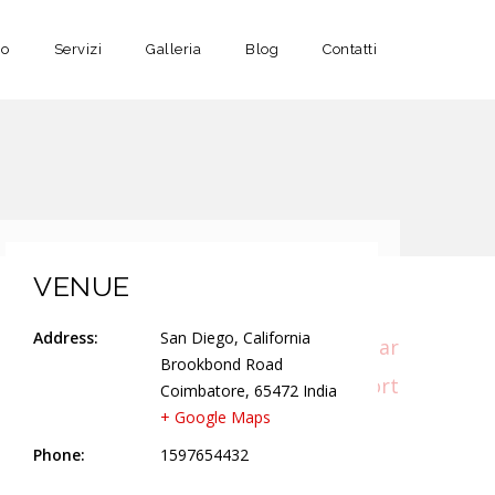
no
Servizi
Galleria
Blog
Contatti
VENUE
Address:
San Diego, California
+ Google Calendar
Brookbond Road
+ iCal Export
Coimbatore
,
65472
India
+ Google Maps
Phone:
1597654432