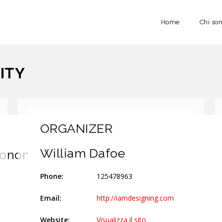
Home
Chi so
ITY
ORGANIZER
William Dafoe
onomy and creativity
Phone:
125478963
Email:
http://iamdesigning.com
Website:
Visualizza il sito