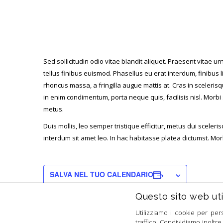
Sed sollicitudin odio vitae blandit aliquet. Praesent vitae ur
tellus finibus euismod. Phasellus eu erat interdum, finibus li
rhoncus massa, a fringilla augue mattis at. Cras in scelerisq
in enim condimentum, porta neque quis, facilisis nisl. Morbi
metus.
Duis mollis, leo semper tristique efficitur, metus dui scele
interdum sit amet leo. In hac habitasse platea dictumst. Morb
SALVA NEL TUO CALENDARIO
Questo sito web util
Utilizziamo i cookie per per
traffico. Condividiamo inoltre