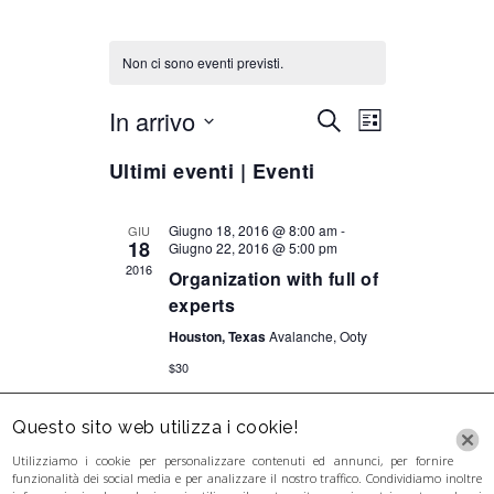
Non ci sono eventi previsti.
In arrivo
Eventi
Evento
Seleziona
CERCA
LISTA
Viste
la
Ricerca
Navigazione
Ultimi eventi | Eventi
data.
e
viste
Giugno 18, 2016 @ 8:00 am
-
GIU
Navigazione
18
Giugno 22, 2016 @ 5:00 pm
2016
Organization with full of
experts
Houston, Texas
Avalanche, Ooty
$30
Questo sito web utilizza i cookie!
Utilizziamo i cookie per personalizzare contenuti ed annunci, per fornire
funzionalità dei social media e per analizzare il nostro traffico. Condividiamo inoltre