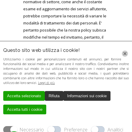
normative di settore, come anche il costante
esame ed aggiornamento dei servizi all’utente,
potrebbe comportare la necessità di variare le
modalità di trattamento dei dati personali. È’
pertanto possibile che la nostra policy subisca
modifiche nel tempo ed invitiamo, pertanto, il
visitatore a consultare periodicamente questa
Questo sito web utilizza i cookie!
pagina. A questo scopo il documento di policy
evidenzia la data di aggiornamento.
Utilizziamo i cookie per personalizzare contenuti ed annunci, per fornire
funzionalità dei social media e per analizzare il nostro traffico. Condividiamo inoltre
Data di Redazione: 24-05-2018
informazioni sul modo in cui utilizza il nostro sito con i nostri partner che si
occupano di analisi dei dati web, pubblicità e social media, i quali potrebbero
combinarle con altre informazioni che ha fornito loro o che hanno raccolto dal suo
Ultimo Aggiornamento: 31-05-2018
utilizzo dei loro servizi.
Leggi di più
Accetta selezionato
Rifiuta
Informazioni sui cookie
Creato da
Local Web
Copyrights © 2017
GUERRA LORENZA - P. IVA 03346281201 - P.
Accetta tutti i cookie
IVA 03346281201 - P. IVA 03346281201 - P.
IVA 03346281201 - P. IVA 03346281201 |
Tutti i diritti riservati.
Necessario
Preferenze
Analitici