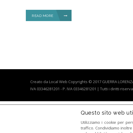
READ MORE
Creato da
Local Web
Copyrights © 2017 GUERRA LORENZA - 
IVA 03346281201 - P. IVA 03346281201 | Tutti i diritti riservat
Questo sito web util
Utilizziamo i cookie per per
traffico. Condividiamo inoltre