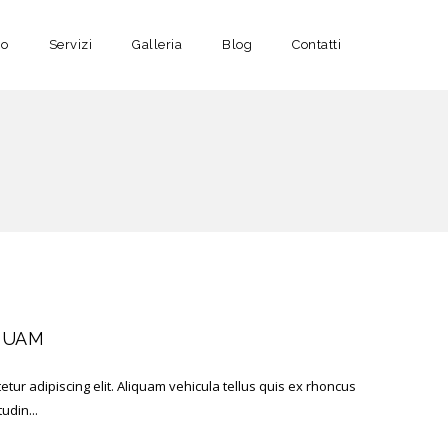
no
Servizi
Galleria
Blog
Contatti
QUAM
tur adipiscing elit. Aliquam vehicula tellus quis ex rhoncus
tudin...