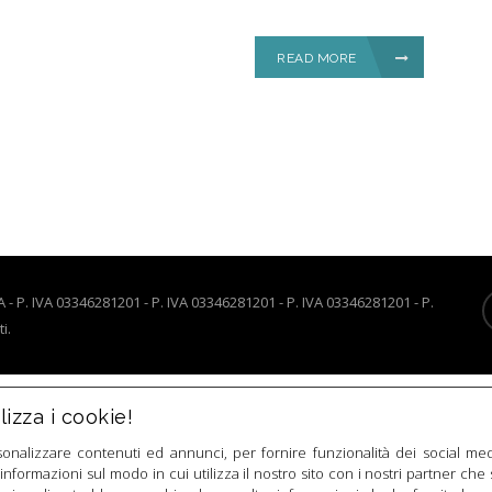
READ MORE
P. IVA 03346281201 - P. IVA 03346281201 - P. IVA 03346281201 - P.
i.
izza i cookie!
sonalizzare contenuti ed annunci, per fornire funzionalità dei social med
 informazioni sul modo in cui utilizza il nostro sito con i nostri partner che 