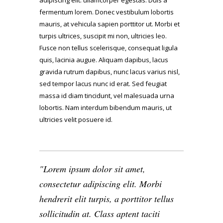
adipiscing elit. ullamcorper egestas. Duis a
fermentum lorem. Donec vestibulum lobortis
mauris, at vehicula sapien porttitor ut. Morbi et
turpis ultrices, suscipit mi non, ultricies leo.
Fusce non tellus scelerisque, consequat ligula
quis, lacinia augue. Aliquam dapibus, lacus
gravida rutrum dapibus, nunc lacus varius nisl,
sed tempor lacus nunc id erat. Sed feugiat
massa id diam tincidunt, vel malesuada urna
lobortis. Nam interdum bibendum mauris, ut
ultricies velit posuere id.
Lorem ipsum dolor sit amet,
consectetur adipiscing elit. Morbi
hendrerit elit turpis, a porttitor tellus
sollicitudin at. Class aptent taciti