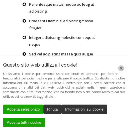
Pellentesque mattis neque ac feugiat
adipiscing
Praesent Etiam nisl adipiscing massa
feugiat
Integer adipiscing molestie consequat
neque
Sed vel adipiscing massa quis augue
volutpat
Questo sito web utilizza i cookie!
Utilizziamo i cookie per personalizzare contenuti ed annunci, per fornire
funzionalità dei social media e per analizzare il nostro traffico. Condividiamo inoltre
informazioni sul modo in cui utilizza il nostro sito con i nostri partner che si
occupano di analisi dei dati web, pubblicità e social media, i quali potrebbero
combinarle con altre informazioni che ha fornito loro o che hanno raccolto dal suo
utilizzo dei loro servizi.
Leggi di più
Accetta selezionato
Rifiuta
Informazioni sui cookie
Creato da
Local Web
Copyrights © 2017
GUERRA LORENZA - P. IVA 03346281201 - P.
Accetta tutti i cookie
IVA 03346281201 - P. IVA 03346281201 - P.