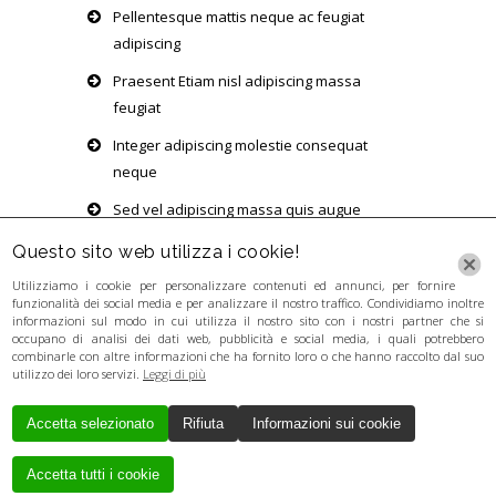
Pellentesque mattis neque ac feugiat
adipiscing
Praesent Etiam nisl adipiscing massa
feugiat
Integer adipiscing molestie consequat
neque
Sed vel adipiscing massa quis augue
volutpat
Questo sito web utilizza i cookie!
Utilizziamo i cookie per personalizzare contenuti ed annunci, per fornire
funzionalità dei social media e per analizzare il nostro traffico. Condividiamo inoltre
informazioni sul modo in cui utilizza il nostro sito con i nostri partner che si
occupano di analisi dei dati web, pubblicità e social media, i quali potrebbero
combinarle con altre informazioni che ha fornito loro o che hanno raccolto dal suo
utilizzo dei loro servizi.
Leggi di più
Accetta selezionato
Rifiuta
Informazioni sui cookie
Creato da
Local Web
Copyrights © 2017
GUERRA LORENZA - P. IVA 03346281201 - P.
Accetta tutti i cookie
IVA 03346281201 - P. IVA 03346281201 - P.