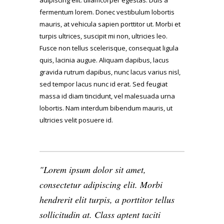
adipiscing elit. ullamcorper egestas. Duis a
fermentum lorem. Donec vestibulum lobortis
mauris, at vehicula sapien porttitor ut. Morbi et
turpis ultrices, suscipit mi non, ultricies leo.
Fusce non tellus scelerisque, consequat ligula
quis, lacinia augue. Aliquam dapibus, lacus
gravida rutrum dapibus, nunc lacus varius nisl,
sed tempor lacus nunc id erat. Sed feugiat
massa id diam tincidunt, vel malesuada urna
lobortis. Nam interdum bibendum mauris, ut
ultricies velit posuere id.
Lorem ipsum dolor sit amet,
consectetur adipiscing elit. Morbi
hendrerit elit turpis, a porttitor tellus
sollicitudin at. Class aptent taciti