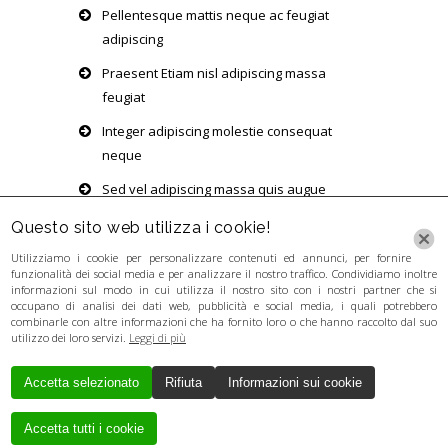
Pellentesque mattis neque ac feugiat
adipiscing
Praesent Etiam nisl adipiscing massa
feugiat
Integer adipiscing molestie consequat
neque
Sed vel adipiscing massa quis augue
volutpat
Questo sito web utilizza i cookie!
Utilizziamo i cookie per personalizzare contenuti ed annunci, per fornire
funzionalità dei social media e per analizzare il nostro traffico. Condividiamo inoltre
informazioni sul modo in cui utilizza il nostro sito con i nostri partner che si
occupano di analisi dei dati web, pubblicità e social media, i quali potrebbero
combinarle con altre informazioni che ha fornito loro o che hanno raccolto dal suo
utilizzo dei loro servizi.
Leggi di più
Accetta selezionato
Rifiuta
Informazioni sui cookie
Creato da
Local Web
Copyrights © 2017
GUERRA LORENZA - P. IVA 03346281201 - P.
Accetta tutti i cookie
IVA 03346281201 - P. IVA 03346281201 - P.