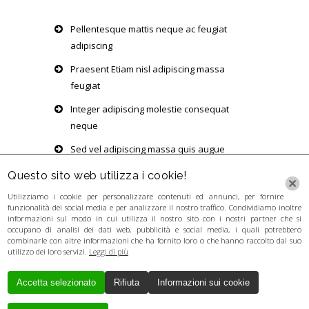
Pellentesque mattis neque ac feugiat
adipiscing
Praesent Etiam nisl adipiscing massa
feugiat
Integer adipiscing molestie consequat
neque
Sed vel adipiscing massa quis augue
volutpat
Questo sito web utilizza i cookie!
Utilizziamo i cookie per personalizzare contenuti ed annunci, per fornire
funzionalità dei social media e per analizzare il nostro traffico. Condividiamo inoltre
informazioni sul modo in cui utilizza il nostro sito con i nostri partner che si
occupano di analisi dei dati web, pubblicità e social media, i quali potrebbero
combinarle con altre informazioni che ha fornito loro o che hanno raccolto dal suo
utilizzo dei loro servizi.
Leggi di più
Accetta selezionato
Rifiuta
Informazioni sui cookie
Creato da
Local Web
Copyrights © 2017
GUERRA LORENZA - P. IVA 03346281201 - P.