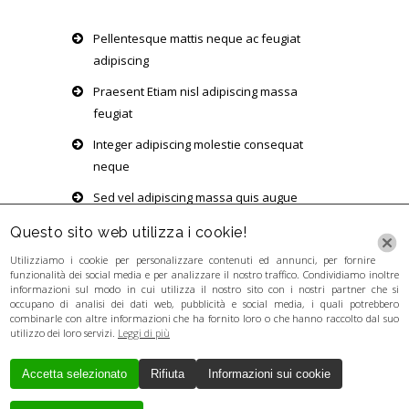
Pellentesque mattis neque ac feugiat
adipiscing
Praesent Etiam nisl adipiscing massa
feugiat
Integer adipiscing molestie consequat
neque
Sed vel adipiscing massa quis augue
volutpat
Questo sito web utilizza i cookie!
Utilizziamo i cookie per personalizzare contenuti ed annunci, per fornire
funzionalità dei social media e per analizzare il nostro traffico. Condividiamo inoltre
informazioni sul modo in cui utilizza il nostro sito con i nostri partner che si
occupano di analisi dei dati web, pubblicità e social media, i quali potrebbero
combinarle con altre informazioni che ha fornito loro o che hanno raccolto dal suo
utilizzo dei loro servizi.
Leggi di più
Accetta selezionato
Rifiuta
Informazioni sui cookie
Creato da
Local Web
Copyrights © 2017
GUERRA LORENZA - P. IVA 03346281201 - P.