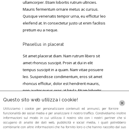
ullamcorper. Etiam lobortis rutrum ultricies.
Mauris fermentum ornare metus ac cursus.
Quisque venenatis tempor urna, eu efficitur leo
eleifend at. In consectetur justo ut enim facilisis
pretium eu a neque.
Phasellus in placerat
Sit amet placerat diam. Nam rutrum libero sit
amet rhoncus suscipit. Proin at dui in elit
tempus suscipit in a quam. Nam vitae posuere
leo. Suspendisse condimentum, eros sit amet
rhoncus efficitur, dolor est hendrerit mauris,
non auctor purus eros at ligula. Etiam lobortis
rutrum ultricies. Mauris fermentum ornare
Questo sito web utilizza i cookie!
metus ac cursus.
Utilizziamo i cookie per personalizzare contenuti ed annunci, per fornire
funzionalità dei social media e per analizzare il nostro traffico. Condividiamo inoltre
informazioni sul modo in cui utilizza il nostro sito con i nostri partner che si
occupano di analisi dei dati web, pubblicità e social media, i quali potrebbero
combinarle con altre informazioni che ha fornito loro o che hanno raccolto dal suo