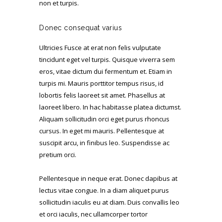
non et turpis.
Donec consequat varius
Ultricies Fusce at erat non felis vulputate
tincidunt eget vel turpis. Quisque viverra sem
eros, vitae dictum dui fermentum et. Etiam in
turpis mi. Mauris porttitor tempus risus, id
lobortis felis laoreet sit amet. Phasellus at
laoreet libero. In hac habitasse platea dictumst.
Aliquam sollicitudin orci eget purus rhoncus
cursus. In eget mi mauris. Pellentesque at
suscipit arcu, in finibus leo. Suspendisse ac
pretium orci.
Pellentesque in neque erat. Donec dapibus at
lectus vitae congue. In a diam aliquet purus
sollicitudin iaculis eu at diam. Duis convallis leo
et orci iaculis, nec ullamcorper tortor