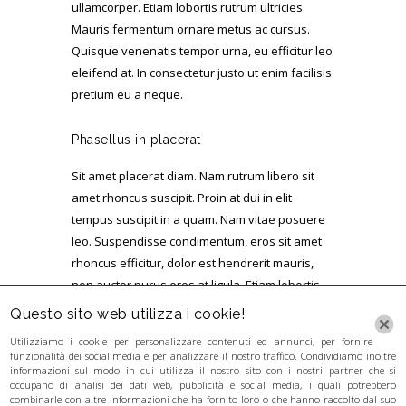
ullamcorper. Etiam lobortis rutrum ultricies.
Mauris fermentum ornare metus ac cursus.
Quisque venenatis tempor urna, eu efficitur leo
eleifend at. In consectetur justo ut enim facilisis
pretium eu a neque.
Phasellus in placerat
Sit amet placerat diam. Nam rutrum libero sit
amet rhoncus suscipit. Proin at dui in elit
tempus suscipit in a quam. Nam vitae posuere
leo. Suspendisse condimentum, eros sit amet
rhoncus efficitur, dolor est hendrerit mauris,
non auctor purus eros at ligula. Etiam lobortis
rutrum ultricies. Mauris fermentum ornare
Questo sito web utilizza i cookie!
metus ac cursus.
Utilizziamo i cookie per personalizzare contenuti ed annunci, per fornire
funzionalità dei social media e per analizzare il nostro traffico. Condividiamo inoltre
informazioni sul modo in cui utilizza il nostro sito con i nostri partner che si
occupano di analisi dei dati web, pubblicità e social media, i quali potrebbero
combinarle con altre informazioni che ha fornito loro o che hanno raccolto dal suo