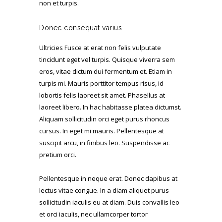
non et turpis.
Donec consequat varius
Ultricies Fusce at erat non felis vulputate
tincidunt eget vel turpis. Quisque viverra sem
eros, vitae dictum dui fermentum et. Etiam in
turpis mi. Mauris porttitor tempus risus, id
lobortis felis laoreet sit amet. Phasellus at
laoreet libero. In hac habitasse platea dictumst.
Aliquam sollicitudin orci eget purus rhoncus
cursus. In eget mi mauris. Pellentesque at
suscipit arcu, in finibus leo. Suspendisse ac
pretium orci.
Pellentesque in neque erat. Donec dapibus at
lectus vitae congue. In a diam aliquet purus
sollicitudin iaculis eu at diam. Duis convallis leo
et orci iaculis, nec ullamcorper tortor