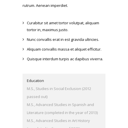
rutrum. Aenean imperdiet.
Curabitur sit amet tortor volutpat, aliquam
tortor in, maximus justo.
Nunc convallis erat in est gravida ultricies.
Aliquam convallis massa et aliquet efficitur.
Quisque interdum turpis ac dapibus viverra.
Education
M.S., Studies in Social Exclusion (2012
passed out)
M.S., Advanced Studies in Spanish and
Literature (completed in the year of 2013)
M.S., Advanced Studies in Art History