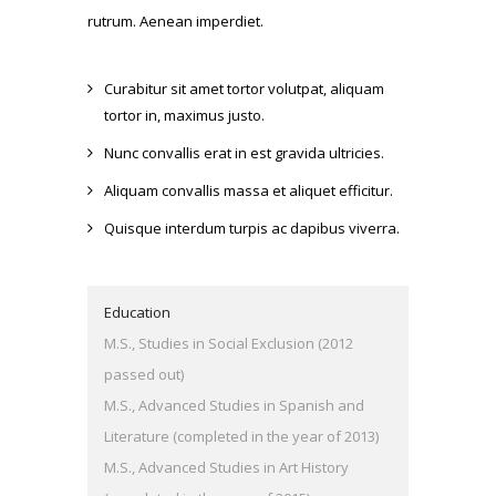
rutrum. Aenean imperdiet.
Curabitur sit amet tortor volutpat, aliquam
tortor in, maximus justo.
Nunc convallis erat in est gravida ultricies.
Aliquam convallis massa et aliquet efficitur.
Quisque interdum turpis ac dapibus viverra.
Education
M.S., Studies in Social Exclusion (2012
passed out)
M.S., Advanced Studies in Spanish and
Literature (completed in the year of 2013)
M.S., Advanced Studies in Art History