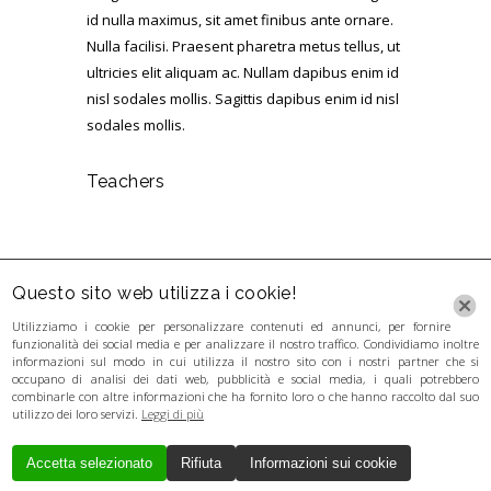
id nulla maximus, sit amet finibus ante ornare.
Nulla facilisi. Praesent pharetra metus tellus, ut
ultricies elit aliquam ac. Nullam dapibus enim id
nisl sodales mollis. Sagittis dapibus enim id nisl
sodales mollis.
Teachers
Questo sito web utilizza i cookie!
Utilizziamo i cookie per personalizzare contenuti ed annunci, per fornire
funzionalità dei social media e per analizzare il nostro traffico. Condividiamo inoltre
informazioni sul modo in cui utilizza il nostro sito con i nostri partner che si
occupano di analisi dei dati web, pubblicità e social media, i quali potrebbero
combinarle con altre informazioni che ha fornito loro o che hanno raccolto dal suo
utilizzo dei loro servizi.
Leggi di più
Accetta selezionato
Rifiuta
Informazioni sui cookie
Creato da
Local Web
Copyrights © 2017