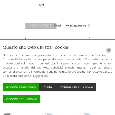
$45
EVENTI
PRECEDENTI
Oggi
Prossimi eventi
ISCRIVITI AL CALENDARIO
Questo sito web utilizza i cookie!
Utilizziamo i cookie per personalizzare contenuti ed annunci, per fornire
funzionalità dei social media e per analizzare il nostro traffico. Condividiamo inoltre
informazioni sul modo in cui utilizza il nostro sito con i nostri partner che si
occupano di analisi dei dati web, pubblicità e social media, i quali potrebbero
combinarle con altre informazioni che ha fornito loro o che hanno raccolto dal suo
utilizzo dei loro servizi.
Leggi di più
Accetta selezionato
Rifiuta
Informazioni sui cookie
Creato da
Local Web
Copyrights © 2017
GUERRA LORENZA - P. IVA 03346281201 - P.
Accetta tutti i cookie
IVA 03346281201 - P. IVA 03346281201 - P.
IVA 03346281201 - P. IVA 03346281201 |
Tutti i diritti riservati.