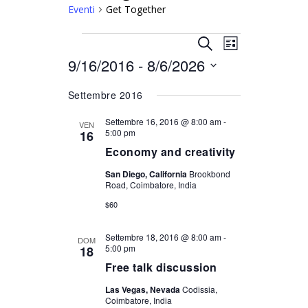
Eventi
Get Together
Eventi
Eventi
Evento
CERCA
LISTA
Viste
Ricerca
9/16/2016
 - 
8/6/2026
Seleziona
Navigazione
la
e
Settembre 2016
data.
viste
Navigazione
Settembre 16, 2016 @ 8:00 am
-
VEN
5:00 pm
16
Economy and creativity
San Diego, California
Brookbond
Road, Coimbatore, India
$60
Settembre 18, 2016 @ 8:00 am
-
DOM
5:00 pm
18
Free talk discussion
Las Vegas, Nevada
Codissia,
Coimbatore, India