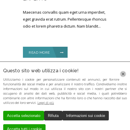
Maecenas convallis quam eget urna imperdiet,
eget gravida erat rutrum. Pellentesque rhoncus
odio et lorem pharetra dictum. Nam blandit...
READ MORE
Questo sito web utilizza i cookie!
Utilizziamo i cookie per personalizzare contenuti ed annunci, per fornire
funzionalità dei social media e per analizzare il nostro traffico. Condividiamo inoltre
informazioni sul modo in cui utilizza il nostro sito con i nostri partner che si
occupano di analisi dei dati web, pubblicità e social media, i quali potrebbero
combinarle con altre informazioni che ha fornito loro o che hanno raccolto dal suo
utilizzo dei loro servizi.
Leggi di più
Accetta selezionato
Rifiuta
Informazioni sui cookie
Creato da
Local Web
Copyrights © 2017
GUERRA LORENZA - P. IVA 03346281201 - P.
Accetta tutti i cookie