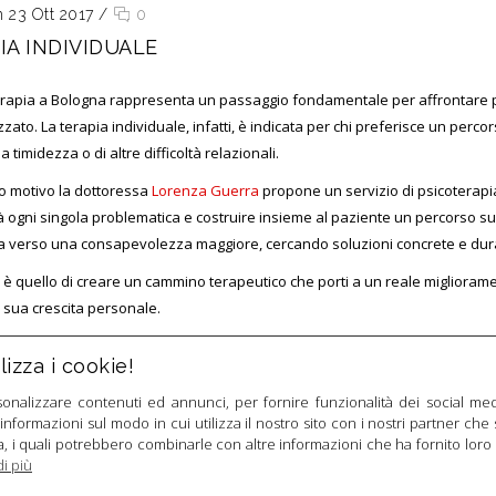
n 23 Ott 2017
/
0
IA INDIVIDUALE
erapia a Bologna rappresenta un passaggio fondamentale per affrontare pr
zato. La terapia individuale, infatti, è indicata per chi preferisce un perc
a timidezza o di altre difficoltà relazionali.
o motivo la dottoressa
Lorenza Guerra
propone un servizio di psicoterapi
à ogni singola problematica e costruire insieme al paziente un percorso s
a verso una consapevolezza maggiore, cercando soluzioni concrete e dur
o è quello di creare un cammino terapeutico che porti a un reale miglioram
 sua crescita personale.
izza i cookie!
sonalizzare contenuti ed annunci, per fornire funzionalità dei social med
 informazioni sul modo in cui utilizza il nostro sito con i nostri partner che 
a, i quali potrebbero combinarle con altre informazioni che ha fornito lor
di più