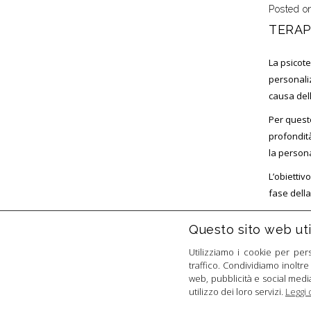
Posted o
TERAP
La psicot
personaliz
causa dell
Per quest
profondit
la person
L’obiettiv
fase della
Questo sito web util
Utilizziamo i cookie per per
traffico. Condividiamo inoltre
web, pubblicità e social medi
utilizzo dei loro servizi.
Leggi 